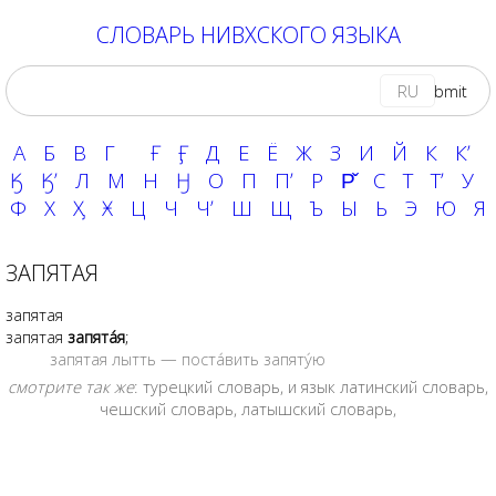
СЛОВАРЬ НИВХСКОГО ЯЗЫКА
RU
А
Б
В
Г
Ғ
Ӻ
Д
Е
Ё
Ж
З
И
Й
К
Кʼ
Ӄ
Ӄʼ
Л
М
Н
Ӈ
О
П
Пʼ
Р
Р̌
С
Т
Тʼ
У
Ф
Х
Ӽ
Ӿ
Ц
Ч
Чʼ
Ш
Щ
Ъ
Ы
Ь
Э
Ю
Я
ЗАПЯТАЯ
запятая
запятая
запята́я
;
запятая лытть — поста́вить запяту́ю
смотрите так же
:
турецкий словарь
, и язык
латинский словарь
,
чешский словарь
,
латышский словарь
,