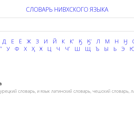
СЛОВАРЬ НИВХСКОГО ЯЗЫКА
Д
Е
Ё
Ж
З
И
Й
К
Кʼ
Ӄ
Ӄʼ
Л
М
Н
Ӈ
ʼ
У
Ф
Х
Ӽ
Ӿ
Ц
Ч
Чʼ
Ш
Щ
Ъ
Ы
Ь
Э
а
турецкий словарь
, и язык
латинский словарь
,
чешский словарь
,
л