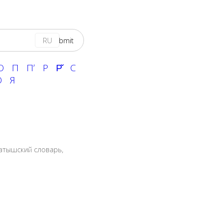
RU
О
П
Пʼ
Р
Р̌
С
Ю
Я
атышский словарь
,