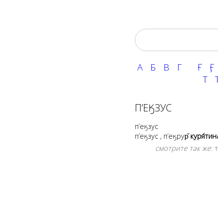
А
Б
В
Г
Ғ
Ӻ
Т
Т
П’ЕӃЗУС
п’еӄзус
п’еӄзус
,
п’еӄрур̌
куря́тин
смотрите так же
: