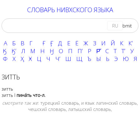
СЛОВАРЬ НИВХСКОГО ЯЗЫКА
RU
А
Б
В
Г
Ғ
Ӻ
Д
Е
Ё
Ж
З
И
Й
К
Кʼ
Ӄ
Ӄʼ
Л
М
Н
Ӈ
О
П
Пʼ
Р
Р̌
С
Т
Тʼ
У
Ф
Х
Ӽ
Ӿ
Ц
Ч
Чʼ
Ш
Щ
Ъ
Ы
Ь
Э
Ю
Я
ЗИТТЬ
зитть
зитть
I
пина́ть что-л.
смотрите так же
:
турецкий словарь
, и язык
латинский словарь
,
чешский словарь
,
латышский словарь
,