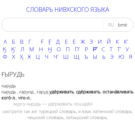
СЛОВАРЬ НИВХСКОГО ЯЗЫКА
RU
А
Б
В
Г
Ғ
Ӻ
Д
Е
Ё
Ж
З
И
Й
К
Кʼ
Ӄ
Ӄʼ
Л
М
Н
Ӈ
О
П
Пʼ
Р
Р̌
С
Т
Тʼ
У
Ф
Х
Ӽ
Ӿ
Ц
Ч
Чʼ
Ш
Щ
Ъ
Ы
Ь
Э
Ю
Я
ҒЫРУДЬ
ғырудь
ғырудь
,
ғарунд
,
ғаруд
уде́рживать
,
сде́рживать
,
остана́вливать
кого́-л.
,
что-л.
;
мургу ғырудь — уде́рживать лошаде́й
смотрите так же
:
турецкий словарь
, и язык
латинский словарь
,
чешский словарь
,
латышский словарь
,