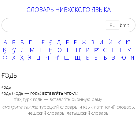
СЛОВАРЬ НИВХСКОГО ЯЗЫКА
RU
А
Б
В
Г
Ғ
Ӻ
Д
Е
Ё
Ж
З
И
Й
К
Кʼ
Ӄ
Ӄʼ
Л
М
Н
Ӈ
О
П
Пʼ
Р
Р̌
С
Т
Тʼ
У
Ф
Х
Ӽ
Ӿ
Ц
Ч
Чʼ
Ш
Щ
Ъ
Ы
Ь
Э
Ю
Я
ҒОДЬ
ғодь
ғодь
(кодь — годь)
вставля́ть что-л.
;
п’аӽ турк ғодь — вставля́ть око́нную ра́му
смотрите так же
:
турецкий словарь
, и язык
латинский словарь
,
чешский словарь
,
латышский словарь
,