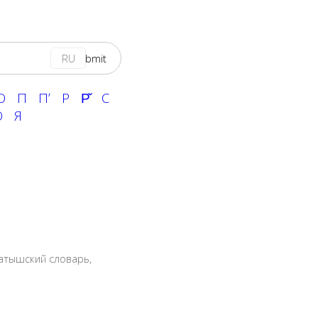
RU
О
П
Пʼ
Р
Р̌
С
Ю
Я
атышский словарь
,