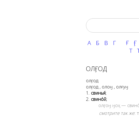
А
Б
В
Г
Ғ
Ӻ
Т
Т
ОЛӺОД
олӻод
олӻод
,
олоӈ
,
олғуӈ
1.
свинья́
;
2.
свино́й
;
олӻоӈ ӈоӽ — свино́
смотрите так же
: