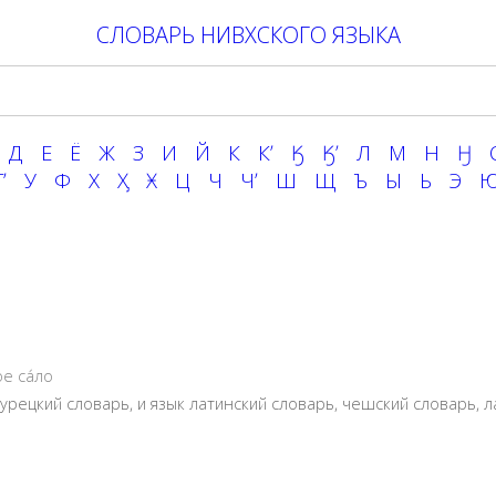
СЛОВАРЬ НИВХСКОГО ЯЗЫКА
Д
Е
Ё
Ж
З
И
Й
К
Кʼ
Ӄ
Ӄʼ
Л
М
Н
Ӈ
ʼ
У
Ф
Х
Ӽ
Ӿ
Ц
Ч
Чʼ
Ш
Щ
Ъ
Ы
Ь
Э
е са́ло
турецкий словарь
, и язык
латинский словарь
,
чешский словарь
,
л