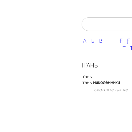
А
Б
В
Г
Ғ
Ӻ
Т
Т
П’АНЬ
п’ань
п’ань
наколе́нники
смотрите так же
: