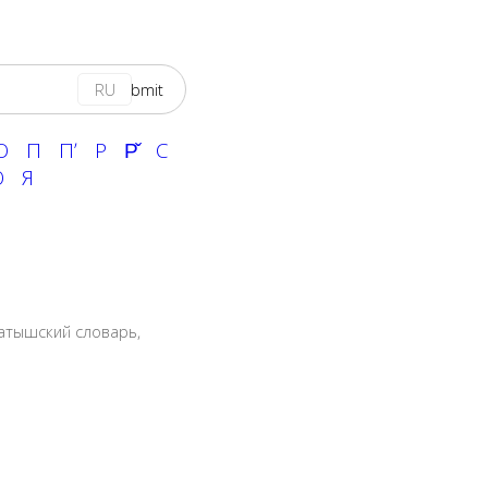
RU
О
П
Пʼ
Р
Р̌
С
Ю
Я
атышский словарь
,