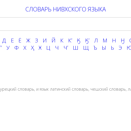
СЛОВАРЬ НИВХСКОГО ЯЗЫКА
Д
Е
Ё
Ж
З
И
Й
К
Кʼ
Ӄ
Ӄʼ
Л
М
Н
Ӈ
ʼ
У
Ф
Х
Ӽ
Ӿ
Ц
Ч
Чʼ
Ш
Щ
Ъ
Ы
Ь
Э
турецкий словарь
, и язык
латинский словарь
,
чешский словарь
,
л