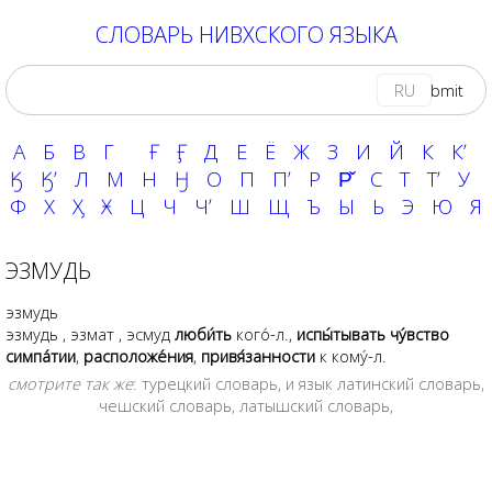
СЛОВАРЬ НИВХСКОГО ЯЗЫКА
RU
А
Б
В
Г
Ғ
Ӻ
Д
Е
Ё
Ж
З
И
Й
К
Кʼ
Ӄ
Ӄʼ
Л
М
Н
Ӈ
О
П
Пʼ
Р
Р̌
С
Т
Тʼ
У
Ф
Х
Ӽ
Ӿ
Ц
Ч
Чʼ
Ш
Щ
Ъ
Ы
Ь
Э
Ю
Я
ЭЗМУДЬ
эзмудь
эзмудь
,
эзмат
,
эсмуд
люби́ть
кого́-л.,
испы́тывать чу́вство
симпа́тии
,
расположе́ния
,
привя́занности
к кому́-л.
смотрите так же
:
турецкий словарь
, и язык
латинский словарь
,
чешский словарь
,
латышский словарь
,