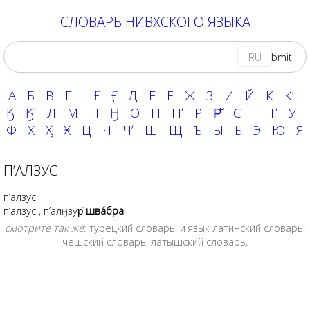
СЛОВАРЬ НИВХСКОГО ЯЗЫКА
RU
А
Б
В
Г
Ғ
Ӻ
Д
Е
Ё
Ж
З
И
Й
К
Кʼ
Ӄ
Ӄʼ
Л
М
Н
Ӈ
О
П
Пʼ
Р
Р̌
С
Т
Тʼ
У
Ф
Х
Ӽ
Ӿ
Ц
Ч
Чʼ
Ш
Щ
Ъ
Ы
Ь
Э
Ю
Я
П’АЛЗУС
п’алзус
п’алзус
,
п’алӈзур̌
шва́бра
смотрите так же
:
турецкий словарь
, и язык
латинский словарь
,
чешский словарь
,
латышский словарь
,