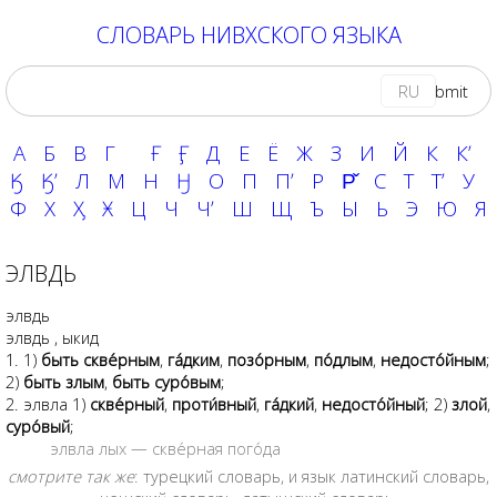
СЛОВАРЬ НИВХСКОГО ЯЗЫКА
RU
А
Б
В
Г
Ғ
Ӻ
Д
Е
Ё
Ж
З
И
Й
К
Кʼ
Ӄ
Ӄʼ
Л
М
Н
Ӈ
О
П
Пʼ
Р
Р̌
С
Т
Тʼ
У
Ф
Х
Ӽ
Ӿ
Ц
Ч
Чʼ
Ш
Щ
Ъ
Ы
Ь
Э
Ю
Я
ЭЛВДЬ
элвдь
элвдь
,
ыкид
1. 1)
быть скве́рным
,
га́дким
,
позо́рным
,
по́длым
,
недосто́йным
;
2)
быть злым
,
быть суро́вым
;
2.
элвла
1)
скве́рный
,
проти́вный
,
га́дкий
,
недосто́йный
; 2)
злой
,
суро́вый
;
элвла лых — скве́рная пого́да
смотрите так же
:
турецкий словарь
, и язык
латинский словарь
,